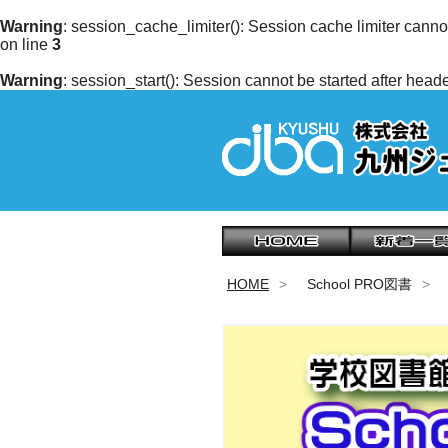
Warning
: session_cache_limiter(): Session cache limiter cann
on line
3
Warning
: session_start(): Session cannot be started after hea
HOME
School PRO図書