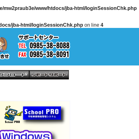
e/mw2praub3e/www/htdocs/jba-html/loginSessionChk.php
ocs/jba-html/loginSessionChk.php
on line
4