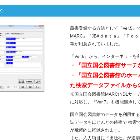
化
蔵書登録する方法として『Ver.5
MARC』『JBAｄａｔａ』『Ｔｏ
等が用意されていました。
『Ver.6』から、インターネットを
・『国立国会図書館サーチ
・『国立国会図書館のホー
た検索データファイルから
※国立国会図書館MARC(NDLサ
に対応し、『Ver.7』も機能継承し
国立国会図書館のデータを利用する
誌データもほとんどの確率で 検索
が飛躍的に軽減されます。
また、入力項目に『出版社』が追加