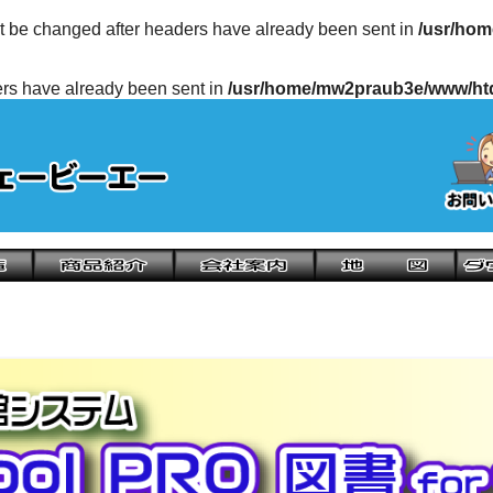
ot be changed after headers have already been sent in
/usr/hom
ders have already been sent in
/usr/home/mw2praub3e/www/htd