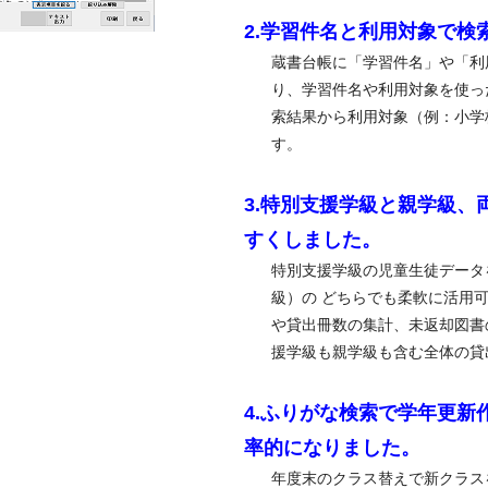
2.学習件名と利用対象で検
蔵書台帳に「学習件名」や「利
り、学習件名や利用対象を使っ
索結果から利用対象（例：小学
す。
3.特別支援学級と親学級、
すくしました。
特別支援学級の児童生徒データ
級）の どちらでも柔軟に活用
や貸出冊数の集計、未返却図書
援学級も親学級も含む全体の貸
4.ふりがな検索で学年更新
率的になりました。
年度末のクラス替えで新クラス