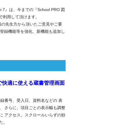
 Ver.7』は、今までの『School PRO 図
同じ操作で利用して頂けます。
現場の先生方から頂いたご意見やご要
登録機能等を強化、新機能も追加し
で快適に使える蔵書管理画面
登録番号、受入日、資料名などの 表
。 さらに、項目ごとの表示幅も調整
に アクセス。スクロールいらずの効
た。