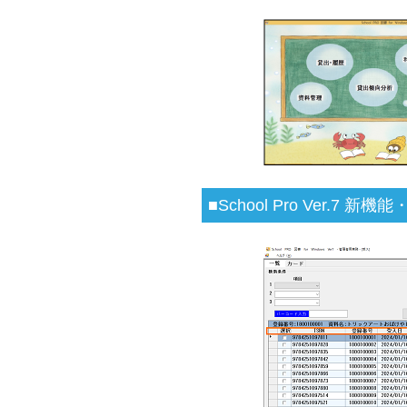
■School Pro Ver.7 新