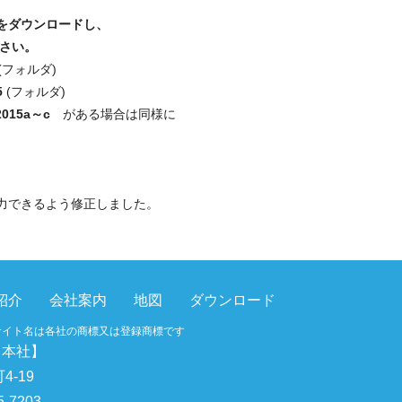
ルをダウンロードし、
下さい。
(フォルダ)
5
(フォルダ)
2015a～c
がある場合は同様に
力できるよう修正しました。
紹介
会社案内
地図
ダウンロード
サイト名は各社の商標又は登録商標です
【本社】
4-19
5-7203