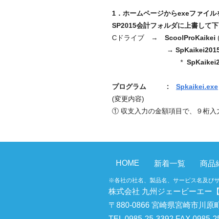
1．ホームページからexeファイ
SP2015会計フォルダに上書して
Cドライブ →
ScoolProKaikei
→
SpKaikei201
*
SpKaikei
プログラム :
Spkaikei.exe
(変更内容)
① 収支入力の金額項目で、９桁入
HOME
新着一覧
商品
※各社の社名、製品名、サービス名及び
株式会社 九州ジェービーエー
〒880-0866 宮崎県宮崎市川原町
TEL 0985-25-3392 FAX 0985-2