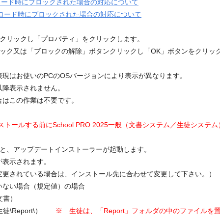
ルダウンロード時にブロックされた場合の対応について
ダウンロード時にブロックされた場合の対応について
右クリックし「プロパティ」をクリックします。
ェック又は「ブロックの解除」ボタンクリックし「OK」ボタンをクリッ
現はお使いのPCのOSバージョンにより表示が異なります。
以降表示されません。
合はこの作業は不要です。
トールする前にSchool PRO 2025一般（文書システム／生徒シス
ると、アップデートインストーラーが起動します。
が表示されます。
更されている場合は、インストール先に合わせて変更して下さい。）
いない場合（規定値）の場合
\文書）
生徒\Report\）
※ 生徒は、「Report」フォルダの中のファイルを