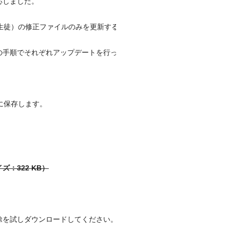
応しました。
書／生徒）の修正ファイルのみを更新する
の手順でそれぞれアップデートを行っ
に保存します。
イズ：322 KB）
除を試しダウンロードしてください。