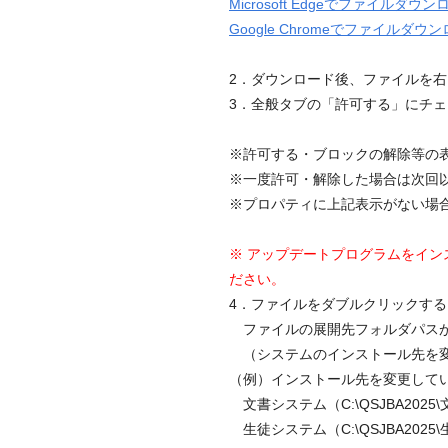
Microsoft Edgeでファイ
Google Chromeでファイル
2．ダウンロード後、ファイルを
3．全般タブの「許可する」にチ
※許可する・ブロックの解除等の表
※一度許可・解除した場合は次回
※プロパティに上記表示がない場
※ アップデートプログラムをインス
ださい。
4．ファイルをダブルクリックす
ファイルの展開先フォルダパス
（システムのインストール先を変
（例）インストール先を変更して
文書システム（C:\QSJBA2025
生徒システム（C:\QSJBA2025\