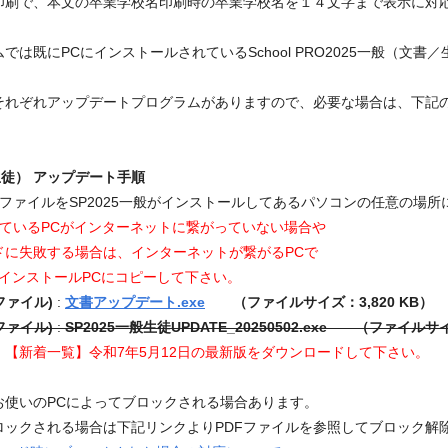
印刷で、本文の卒業学校名印刷時の卒業学校名を１４文字まで表示に対
は既にPCにインストールされているSchool PRO2025一般（文
それぞれアップデートプログラムがありますので、必要な場合は、下記
書／生徒） アップデート手順
ファイルをSP2025一般がインストールしてあるパソコンの任意の場所
されているPCがインターネットに繋がっていない場合や
ドに失敗する場合は、インターネットが繋がるPCで
でインストールPCにコピーして下さい。
ファイル)
:
文書アップデート.exe
（ファイルサイズ：3,820 KB）
ファイル)
:
SP2025一般生徒UPDATE_20250502.exe （ファイルサ
【新着一覧】令和7年5月12日の最新版をダウンロードして下さい。
お使いのPCによってブロックされる場合あります。
ロックされる場合は下記リンクよりPDFファイルを参照してブロック解