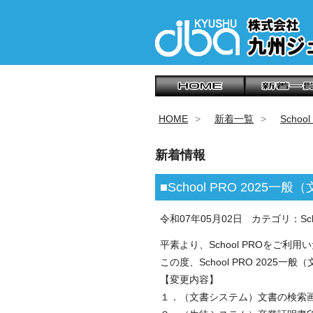
HOME
新着一覧
Scho
新着情報
■School PRO 20
令和07年05月02日
カテゴリ：Sch
平素より、School PROをご
この度、School PRO 202
【変更内容】
１．（文書システム）文書の検索