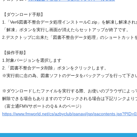
【ダウンロード手順】
1.「Ver6図書不整合データ処理インストールC.zip」を解凍し解凍さ
「解凍」ボタンを実行し画面が消えたらセットアップが終了です。
2.デスクトップに出来た「図書不整合データ処理」のショートカット
【操作手順】
1.対象バージョンを選択します
2.「図書不整合データ削除」ボタンをクリックします。
※実行前に念の為、図書ソフトのデータをバックアップを行って下さ
※ダウンロードしたファイルを実行する際、お使いのブラウザによっ
解除できる場合もありますのでブロックされる場合は下記リンクより
（富士通FMVサポートのＱ＆Ａのページ）
https://www.fmworld.net/cs/azbyclub/qanavi/jsp/qacontents.jsp?PID=